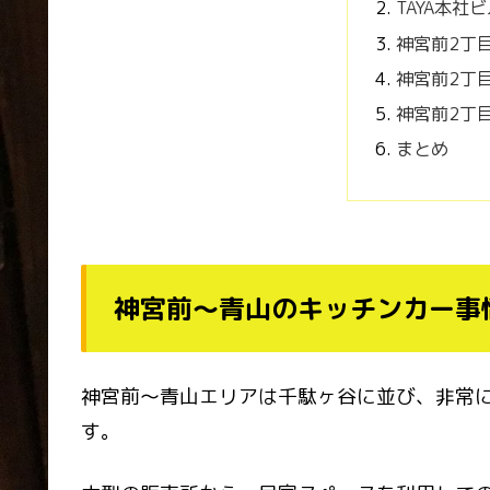
TAYA本社
神宮前2丁
神宮前2丁
神宮前2丁
まとめ
神宮前〜青山のキッチンカー事
神宮前〜青山エリアは千駄ヶ谷に並び、非常
す。