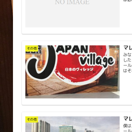
マ
その他
みな
した
ール
はそ
マ
その他
僕は
ール