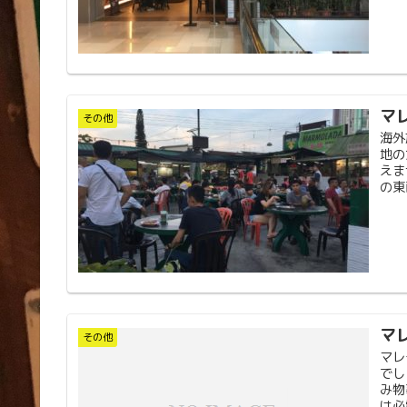
マ
その他
海外
地の
えま
の東
マ
その他
マレ
でし
み物
は必