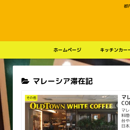
都
ホームページ
キッチンカー
マレーシア滞在記
マレ
その他
CO
マレ
料理
台や
日本