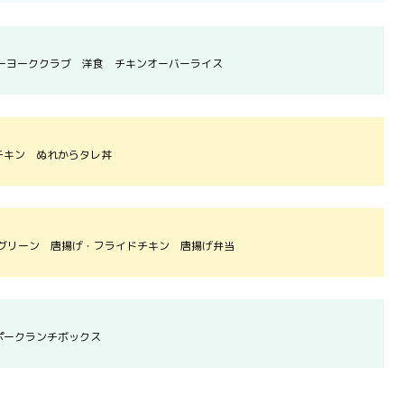
ーヨーククラブ 洋食 チキンオーバーライス
チキン ぬれからタレ丼
グリーン 唐揚げ・フライドチキン 唐揚げ弁当
ポークランチボックス