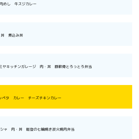
肉めし 牛スジカレー
・丼 煮込み丼
ミヤキッチンガレージ 肉・丼 豚軟骨とろっとろ弁当
ッペタ カレー チーズチキンカレー
シャ 肉・丼 能登の七輪焼き炭火焼肉弁当