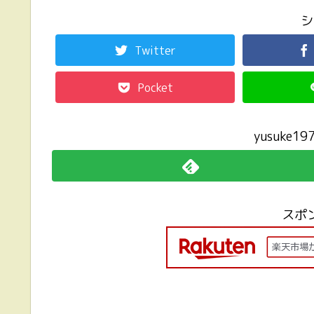
シ
Twitter
Pocket
yusuke
スポ