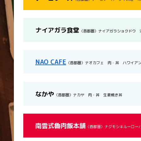
ナイアガラ食堂
〈首都圏〉ナイアガラショクドウ 
NAO CAFE
〈首都圏〉ナオカフェ 肉・丼 ハワイアン
なかや
〈首都圏〉ナカヤ 肉・丼 生姜焼き丼
南雲式魯肉飯本舗
〈首都圏〉ナグモシキルーロー